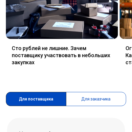
Сто рублей не лишние. Зачем
Ог
поставщику участвовать в небольших
Ка
закупках
ст
Для поставщика
Для заказчика